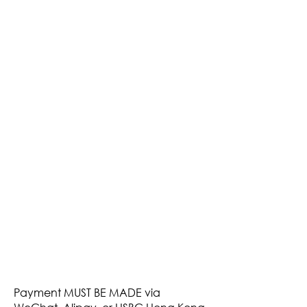
P
ayment
MUST BE MADE via