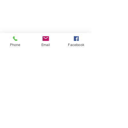
Phone
Email
Facebook
课程作业：
申请人必须在以下内容领域
完成 270 个本科或研究生水平的教学课
时，并达到指定的小时数：
A. 道德和职业行为——45 小时